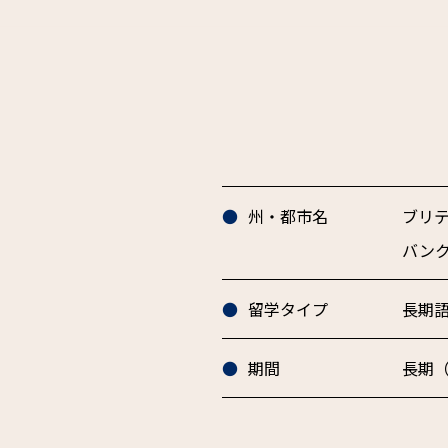
州・都市名
ブリテ
バン
留学タイプ
長期
期間
長期