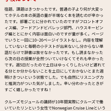
宿題、課題はきつかったです。普通の子より何が大変っ
てホテルの本の英語の量が半端なく本を読むのが辛かっ
たです。部署ごとに分かれていたのですがフロントオフ
ィス編、フードアンドビバレッジ部門、ハウスキーピン
グ編ととにかく内容は面白いのですが量が多く。ページ
でいうと一回に10~20ページイラストなし。内容を理解
していないと毎朝の小テストが出来ないし分からない単
語だらけで辞書は放せなかったです。もし読まなかった
ら次の日の授業が全然ついていけなくてそれも辛かった
です。週5日だったので土日はゆっくりしたいけど遅れて
る分とか分からないことを土日にしておかないとまた週
明けきついという状態でした。でも自然にリスニング力
と推測力がついた気がしました。辛い分わかったときが
すごく嬉しかったですね！
クルーズモジュールの講師が10年間実際にクルーズで働
いていたリンという女性でNorwegian Cruise Lineという