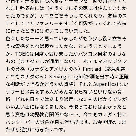
が日本に帰る前にも大きなサーモンを二回も持たせてく
れたし帰る前には（もうすでにその家には住んでいなか
ったのですが）カニをごちそうしてくれたり。友達のス
テイしていたファミリーもすごく可愛がってくれて挨拶
に行ったときには泣いてしまいました。
色々したなーーと思っていましたがもう少し役に立ちそ
うな資格をとれば良かったかな、ということでしょう
か。TOEICは何度か受けましたがパソコン検定のような
もの（カナダでしか通用しない）、ホテルマネッジメン
トの資格（カナダとアメリカのみ）First aid（応急処置・
これもカナダのみ）Serving it right(お酒を出す時に正確
な判断ができるかどうかの資格）それとSuper Hostとい
うサービス業をする人がみんな取らないといけない資
格。どれも日本ではあまり通用しないものばかりですが
いい思い出にはなりました。今取っておけばよかったと
思う資格は幼児教育関係かな～～。今でもカナダ・特に
バンクーバーの景色が目に浮かびます。お金を貯めてま
たぜひ遊びに行きたいです。