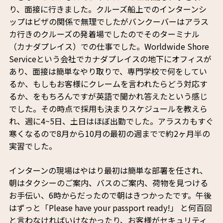
り、面接に行きました。クルーズ船上でのインターンシ
ップはビザの関係で無理でしたがバンクーバーはアラス
カ行きのクルーズの発着場でしたのでそのターミナル
（カナダプレイス）での仕事でした。Worldwide Shore
Serviceという会社でカナダプレイスの地下にオフィスが
あり、面接は簡単なやり取りで、専門学校で何をしてい
るか、もしもお客様にクレームを言われたらどう対応す
るか、をもちろんですが英語で聞かれ答えたという感じ
でした。その時点で採用も決まりスケジュールを教えら
れ、週に4~5日、土日はほぼ出勤でした。アラスカもすぐ
寒くなるので8月から10月の最初の週までで約2ヶ月半の
実習でした。
インターンの現場はやはり最初は簡単な部署を任され、
朝はタクシーのご案内、バスのご案内、荷物を見つける
お手伝い、6時からだったので朝はきつかったです。午後
はずっと「Please have your passport ready!」 と何百回
と言わなければいけなかったり、お客様がセキュリティ