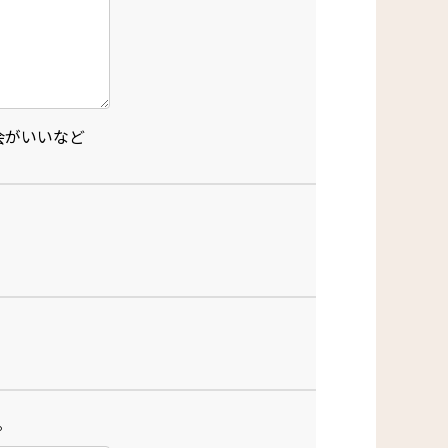
会がいいなど
。