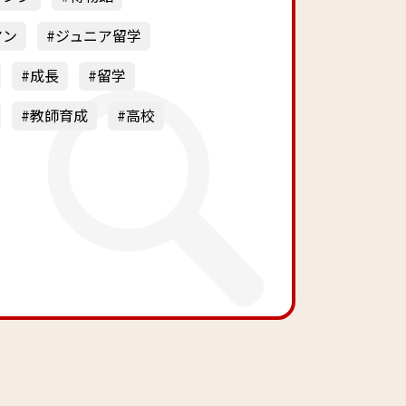
マン
ジュニア留学
成長
留学
教師育成
高校