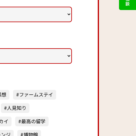
感想
ファームステイ
人見知り
カイ
最高の留学
レンジ
博物館